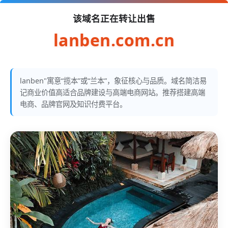
该域名正在转让出售
lanben.com.cn
lanben"寓意“揽本”或“兰本”，象征核心与品质。域名简洁易
记商业价值高适合品牌建设与高端电商网站。推荐搭建高端
电商、品牌官网及知识付费平台。