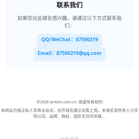
联系我们
如果您对此域名感兴趣，请通过以下方式联系我
们：
QQ/WeChat：87590219
Email：87590219@qq.com
©
2026 lanben.com.cn.
保留所有权利
本网站为独立私人非商业站点，仅作域名展示出售之用。本域名及所有人与任
何公司、品牌、商标、组织无任何关联。
友情链接